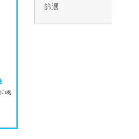
篩選
機
t列印機