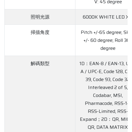
V: 45 degree
照明光源
6000K WHITE LED X 
掃描角度
Pitch +/-65 degree; Sk
+/- 60 degree; Roll 36
degree
解碼類型
1D：EAN-8 / EAN-13, UP
A / UPC-E, Code 128, Co
39, Code 93, Code 32,
Interleaved 2 of 5,
Codabar, MSI,
Pharmacode, RSS-14,
RSS-Limited, RSS-
Expand；2D：QR, MIC
QR, DATA MATRIX,