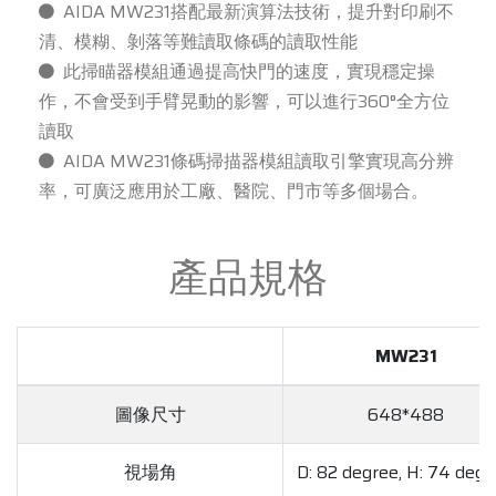
AIDA MW231搭配最新演算法技術，提升對印刷不
清、模糊、剝落等難讀取條碼的讀取性能
此掃瞄器模組通過提高快門的速度，實現穩定操
作，不會受到手臂晃動的影響，可以進行360°全方位
讀取
AIDA MW231條碼掃描器模組讀取引擎實現高分辨
率，可廣泛應用於工廠、醫院、門市等多個場合。
產品規格
MW231
圖像尺寸
648*488
視場角
D: 82 degree, H: 74 degr