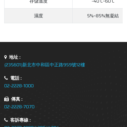
存儲溫度
-40˚C~60˚C
濕度
5%~85%無凝結
地址 :
(235601)新北市中和區中正路959號12樓
電話 :
02-2228-1000
傳真 :
02-2228-7070
客訴專線 :