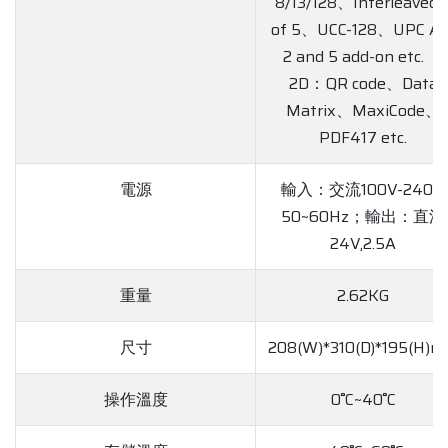
8/13/128、Interleaved 
of 5、UCC-128、UPC A/
2 and 5 add-on etc. ；
2D：QR code、Data
Matrix、MaxiCode、
PDF417 etc.
電源
輸入：交流100V-240V,
50~60Hz；輸出：直流
24V,2.5A
重量
2.62KG
尺寸
208(W)*310(D)*195(H)
操作溫度
0˚C~40˚C