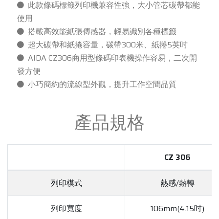
此款條碼標籤列印機兼容性強，大小管芯碳帶都能
使用
搭載高效能紙張傳感器，輕易識別各種標籤
超大碳帶和紙捲容量，碳帶300米、紙捲5英吋
AIDA CZ306商用型條碼印表機操作容易，二次開
發方便
小巧簡約的流線型外觀，提升工作空間品質
產品規格
CZ 306
列印模式
熱感/熱轉
列印寬度
106mm(4.15吋)