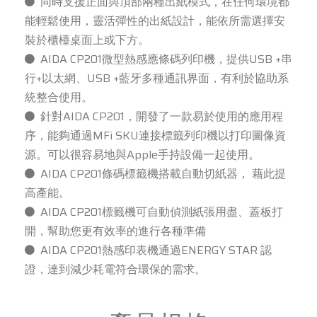
同時支援正面與頂部兩種出紙模式，在任何環境都
能輕鬆使用，靈活彈性的出紙設計，能依所需選擇安
裝於櫃檯桌面上或下方。
AIDA CP201微型熱感應條碼列印機，提供USB +串
行+以太網、USB +藍牙多種通訊界面，有利於協助系
統整合使用。
針對AIDA CP201，開發了一款易於使用的應用程
序，能夠通過MFi SKU連接標籤列印機以打印圖像資
源。可以很容易地與Apple手持設備一起使用。
AIDA CP201條碼標籤機搭載自動切紙器， 藉此提
高產能。
AIDA CP201標籤機可自動偵測紙張用盡、蓋板打
開，幫助您更有效率的進行各種準備
AIDA CP201熱感印表機通過ENERGY STAR 認
證，達到減少耗電符合環保的需求。