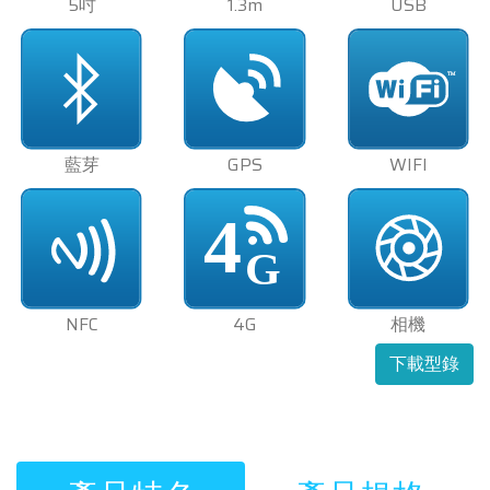
5吋
1.3m
USB
藍芽
GPS
WIFI
NFC
4G
相機
下載型錄