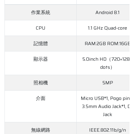
作業系統
Android 8.1
CPU
1.1 GHz Quad-core
記憶體
RAM:2GB ROM:16GB
顯示器
5.0inch HD（720×1280
dots）
照相機
5MP
介面
Micro USB*1, Pogo pin*1
3.5mm Audio Jack*1, DC
Jack
無線網路
IEEE.802.11b/g/n