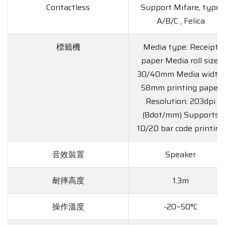
Contactless
Support Mifare, type
A/B/C , Felica
標籤機
Media type: Receipt
paper Media roll size:
30/40mm Media width:
58mm printing paper
Resolution: 203dpi
(8dot/mm) Supports
1D/2D bar code printing
音效裝置
Speaker
耐摔高度
1.3m
操作溫度
-20~50°C