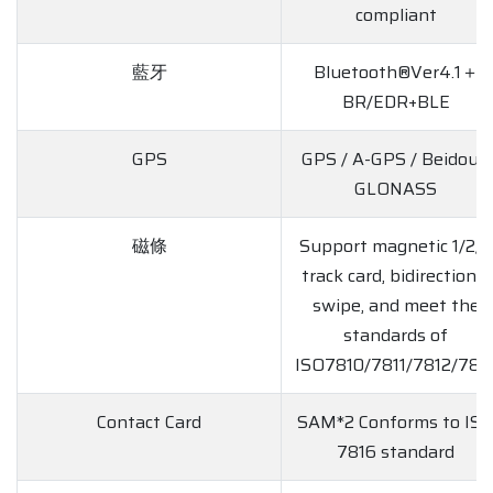
compliant
藍牙
Bluetooth®Ver4.1＋
BR/EDR+BLE
GPS
GPS / A-GPS / Beidou /
GLONASS
磁條
Support magnetic 1/2/3
track card, bidirectional
swipe, and meet the
standards of
ISO7810/7811/7812/781
Contact Card
SAM*2 Conforms to IS
7816 standard