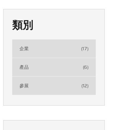
類別
企業
(17)
產品
(6)
參展
(12)