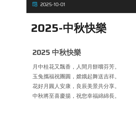
2025-10-01
2025-中秋快樂
2025 中秋快樂
月中桂花又飄香，人間月餅嚐芬芳。
玉兔攜福祝團圓，嫦娥起舞送吉祥。
花好月圓人安康，良辰美景共分享。
中秋將至喜慶揚，祝您幸福綿綿長。