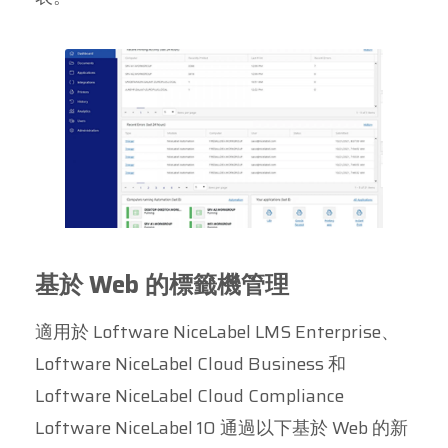
基於 Web 的標籤機管理
適用於 Loftware NiceLabel LMS Enterprise、
Loftware NiceLabel Cloud Business 和
Loftware NiceLabel Cloud Compliance
Loftware NiceLabel 10 通過以下基於 Web 的新