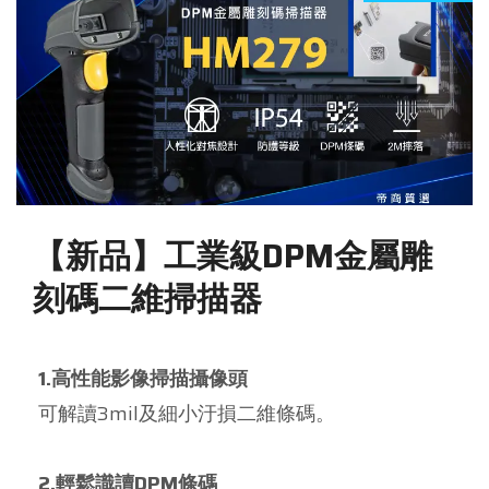
【新品】工業級DPM金屬雕
刻碼二維掃描器
1.高性能影像掃描攝像頭
可解讀3mil及細小汙損二維條碼。
2.輕鬆識讀DPM條碼