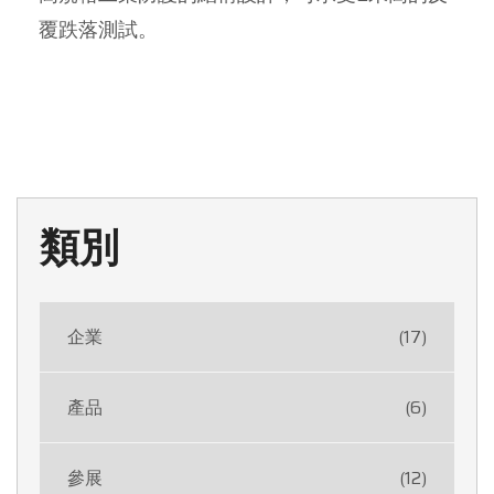
覆跌落測試。
類別
企業
(17)
產品
(6)
參展
(12)