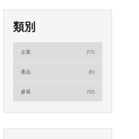
類別
企業
(17)
產品
(6)
參展
(12)