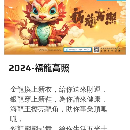
2024-福龍高照
金龍換上新衣，給你送來財運，
銀龍穿上新鞋，為你請來健康，
海龍王擦亮龍角，助你事業頂呱
呱，
彩龍翩翩起舞，給你生活五光十