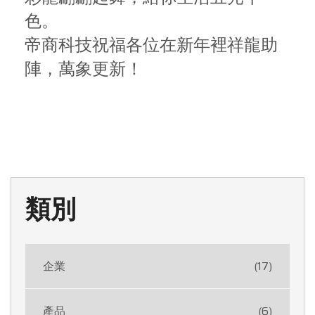
色。
帝商科技祝福各位在新年裡祥龍助
陣，萬象更新！
類別
企業
(17)
產品
(6)