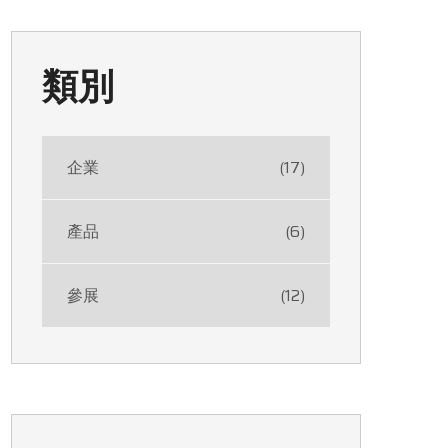
類別
企業
(17)
產品
(6)
參展
(12)